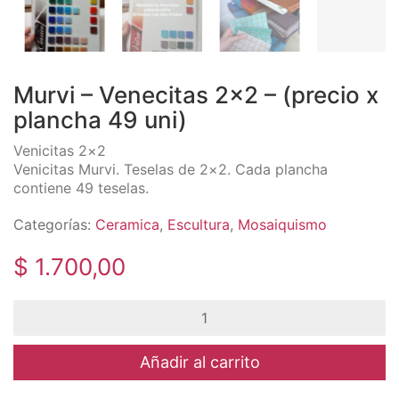
Murvi – Venecitas 2×2 – (precio x
plancha 49 uni)
Venicitas 2×2
Venicitas Murvi. Teselas de 2×2. Cada plancha
contiene 49 teselas.
Categorías:
Ceramica
,
Escultura
,
Mosaiquismo
$
1.700,00
Murvi
-
Venecitas
2x2
Añadir al carrito
-
(precio