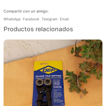
x
plancha
Compartir con un amigo:
49
uni)
WhatsApp
Facebook
Telegram
Email
cantidad
Productos relacionados