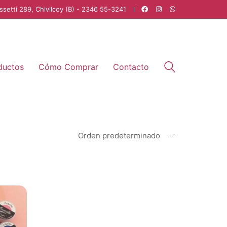
ssetti 289, Chivilcoy (B) - 2346 55-3241
ductos
Cómo Comprar
Contacto
Orden predeterminado