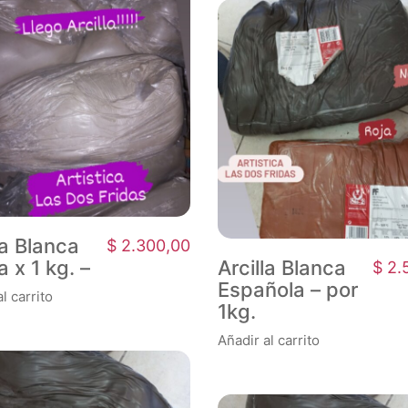
la Blanca
$
2.300,00
 x 1 kg. –
Arcilla Blanca
$
2.
Española – por
l carrito
1kg.
Añadir al carrito