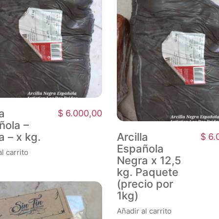
la
$
6.000,00
ñola –
 – x kg.
Arcilla
$
6.
Española
l carrito
Negra x 12,5
kg. Paquete
(precio por
1kg)
Añadir al carrito