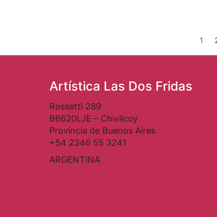
1
Artística Las Dos Fridas
Rossetti 289
B6620LJE – Chivilcoy
Provincia de Buenos Aires
+54 2346 55 3241
ARGENTINA