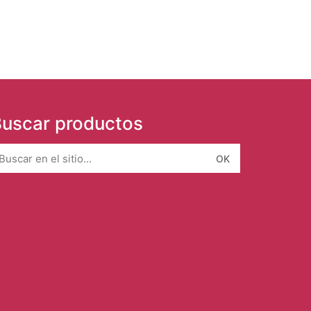
uscar productos
earch
r: