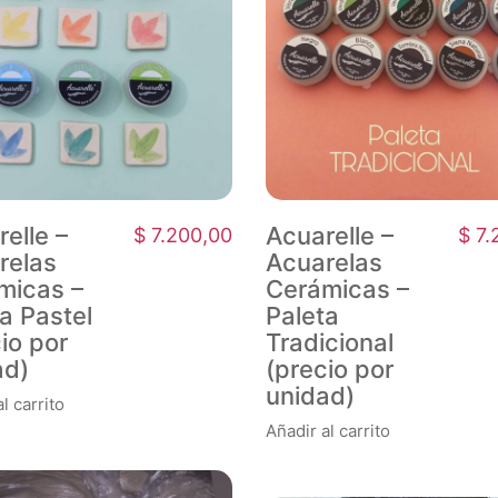
elle –
Acuarelle –
$
7.200,00
$
7.
relas
Acuarelas
micas –
Cerámicas –
a Pastel
Paleta
io por
Tradicional
ad)
(precio por
unidad)
l carrito
Añadir al carrito