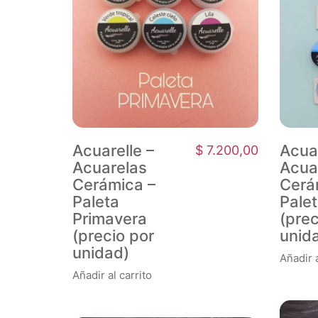
Acuarelle –
Acuar
$
7.200,00
Acuarelas
Acua
Cerámica –
Cerá
Paleta
Palet
Primavera
(prec
(precio por
unid
unidad)
Añadir a
Añadir al carrito