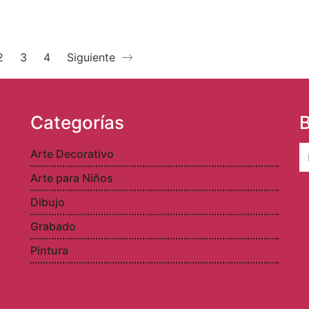
2
3
4
Siguiente
Categorías
B
S
Arte Decorativo
fo
Arte para Niños
Dibujo
Grabado
Pintura