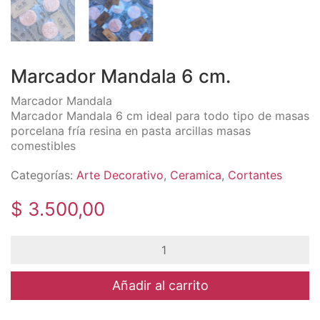
Marcador Mandala 6 cm.
Marcador Mandala
Marcador Mandala 6 cm ideal para todo tipo de masas
porcelana fría resina en pasta arcillas masas
comestibles
Categorías:
Arte Decorativo
,
Ceramica
,
Cortantes
$
3.500,00
Marcador
Mandala
6
cm.
Añadir al carrito
cantidad