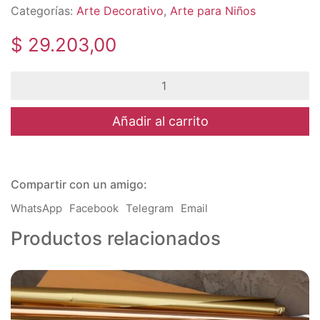
Categorías:
Arte Decorativo
,
Arte para Niños
$
29.203,00
Ibi
Craft
-
Perforadoras
Añadir al carrito
2'
pulgadas
-
Variedad
Compartir con un amigo:
de
modelos
WhatsApp
Facebook
Telegram
Email
-
5
Productos relacionados
cm
cantidad