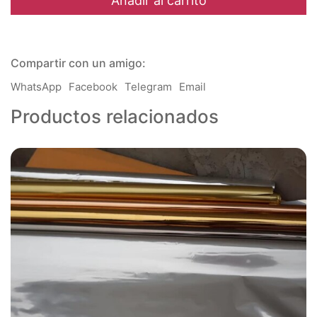
Añadir al carrito
Casita
-
6
x
Compartir con un amigo:
13
cm
WhatsApp
Facebook
Telegram
Email
cantidad
Productos relacionados