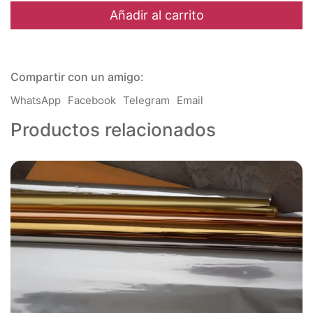
-
Añadir al carrito
Casita
8
-
16
Compartir con un amigo:
x
8
WhatsApp
Facebook
Telegram
Email
cm.
cantidad
Productos relacionados