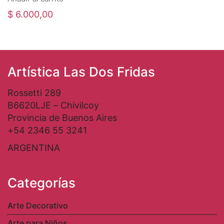
$
6.000,00
Artística Las Dos Fridas
Rossetti 289
B6620LJE – Chivilcoy
Provincia de Buenos Aires
+54 2346 55 3241
ARGENTINA
Categorías
Arte Decorativo
Arte para Niños