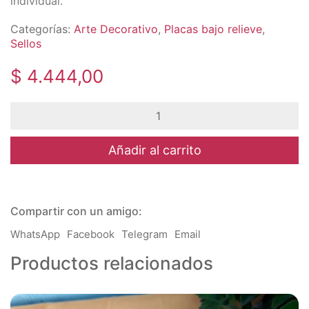
individual.
Categorías:
Arte Decorativo
,
Placas bajo relieve
,
Sellos
$
4.444,00
HyN
-
Molde
goma
Añadir al carrito
Puntillas
cantidad
Compartir con un amigo:
WhatsApp
Facebook
Telegram
Email
Productos relacionados