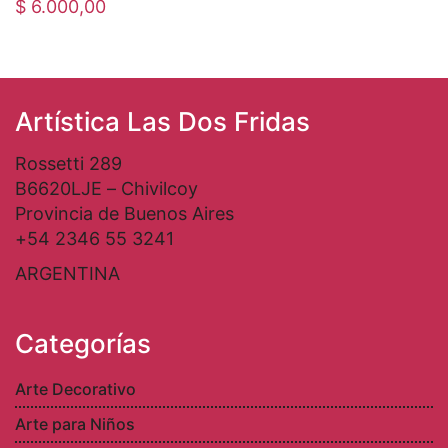
$
6.000,00
Artística Las Dos Fridas
Rossetti 289
B6620LJE – Chivilcoy
Provincia de Buenos Aires
+54 2346 55 3241
ARGENTINA
Categorías
Arte Decorativo
Arte para Niños