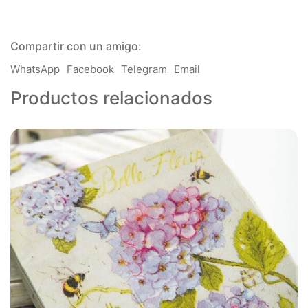
Laminas
Seda
-
Compartir con un amigo:
precio
por
WhatsApp
Facebook
Telegram
Email
unidad
cantidad
Productos relacionados