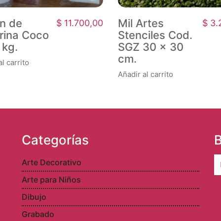
n de
Mil Artes
$
11.700,00
$
3.
erina Coco
Stenciles Cod.
 kg.
SGZ 30 x 30
cm.
l carrito
Añadir al carrito
Categorías
B
S
Arte Decorativo
fo
Arte para Niños
Dibujo
Grabado