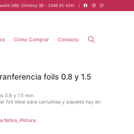
ssetti 289, Chivilcoy (B) - 2346 55-3241
os
Cómo Comprar
Contacto
ranferencia foils 0.8 y 1.5
 0.8 y 1.5 mm
r foil ideal para cartulinas y papeles hay en
ra Niños
,
Pintura