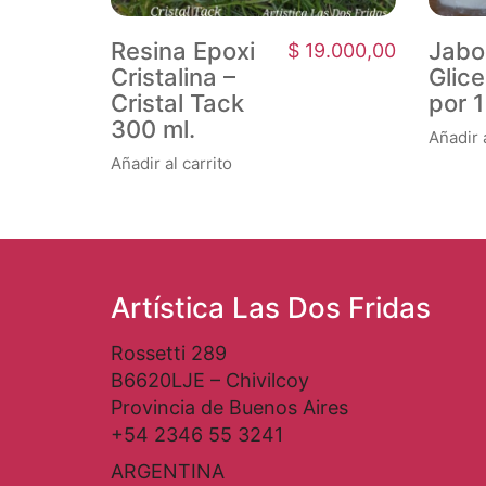
Resina Epoxi
Jabo
$
19.000,00
Cristalina –
Glic
Cristal Tack
por 1
300 ml.
Añadir a
Añadir al carrito
Artística Las Dos Fridas
Rossetti 289
B6620LJE – Chivilcoy
Provincia de Buenos Aires
+54 2346 55 3241
ARGENTINA