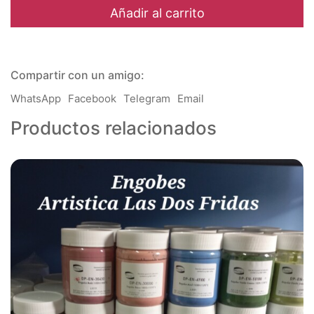
Lima
Añadir al carrito
-
de
1020
a
Compartir con un amigo:
1170
°C
WhatsApp
Facebook
Telegram
Email
cantidad
Productos relacionados