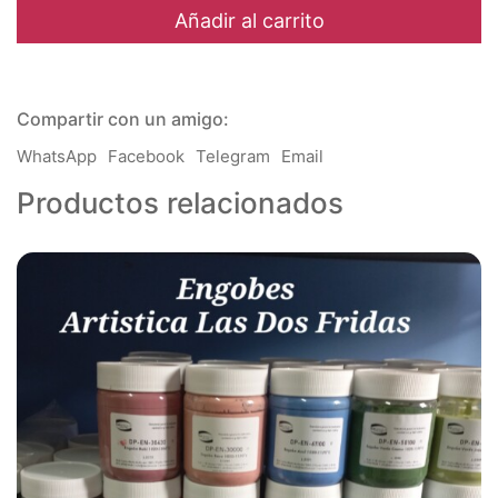
Cromo
Añadir al carrito
-
de
1020
a
Compartir con un amigo:
1170
°C
WhatsApp
Facebook
Telegram
Email
cantidad
Productos relacionados