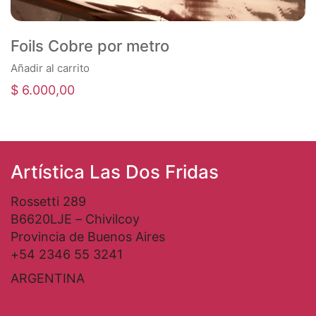
Foils Cobre por metro
Añadir al carrito
$
6.000,00
Artística Las Dos Fridas
Rossetti 289
B6620LJE – Chivilcoy
Provincia de Buenos Aires
+54 2346 55 3241
ARGENTINA