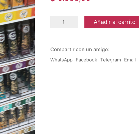
Alba
Añadir al carrito
-
Oleo
Profesional
60
ml
Compartir con un amigo:
-
G1
WhatsApp
Facebook
Telegram
Email
cantidad