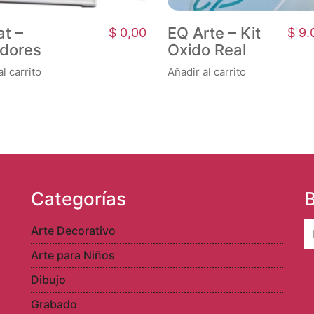
at –
EQ Arte – Kit
$
0,00
$
9.
idores
Oxido Real
l carrito
Añadir al carrito
Categorías
B
S
Arte Decorativo
fo