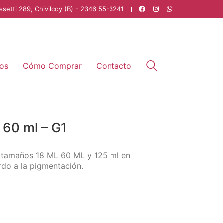
ssetti 289, Chivilcoy (B) - 2346 55-3241
os
Cómo Comprar
Contacto
 60 ml – G1
s tamaños 18 ML 60 ML y 125 ml en
do a la pigmentación.