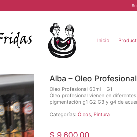
Ro
Inicio
Product
Alba – Oleo Profesional
Oleo Profesional 60ml – G1
Óleo profesional vienen en diferente
pigmentación g1 G2 G3 y g4 de acuer
Categorías:
Óleos
,
Pintura
$
9.600,00