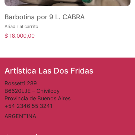
Barbotina por 9 L. CABRA
Añadir al carrito
$
18.000,00
Artística Las Dos Fridas
Rossetti 289
B6620LJE – Chivilcoy
Provincia de Buenos Aires
+54 2346 55 3241
ARGENTINA