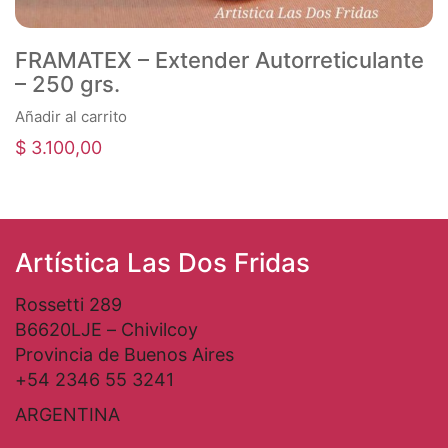
Añadir al carrito
$
3.100,00
Artística Las Dos Fridas
Rossetti 289
B6620LJE – Chivilcoy
Provincia de Buenos Aires
+54 2346 55 3241
ARGENTINA
Categorías
Arte Decorativo