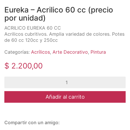
Acrilicos cubritivos. Amplia variedad de colores. Potes
de 60 cc 120cc y 250cc
Categorías:
Acrílicos
,
Arte Decorativo
,
Pintura
$
2.200,00
Eureka
-
Acrilico
60
Añadir al carrito
cc
(precio
por
unidad)
Compartir con un amigo:
cantidad
WhatsApp
Facebook
Telegram
Email
Productos relacionados