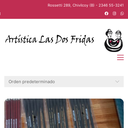
Rossetti 289, Chivilcoy (B) - 2346 55-3241
Orden predeterminado