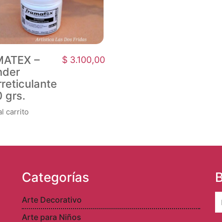
MATEX –
$
3.100,00
nder
reticulante
 grs.
l carrito
Categorías
B
S
Arte Decorativo
fo
Arte para Niños