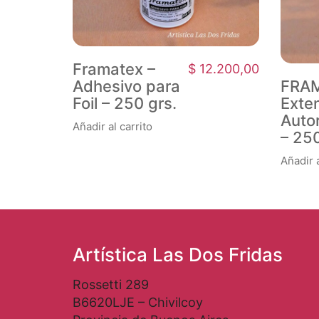
Framatex –
$
12.200,00
Adhesivo para
FRA
Foil – 250 grs.
Exte
Autor
Añadir al carrito
– 250
Añadir a
Artística Las Dos Fridas
Rossetti 289
B6620LJE – Chivilcoy