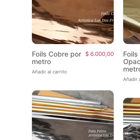
Foils Cobre por
Foil
$
6.000,00
metro
Opac
metr
Añadir al carrito
Añadir a