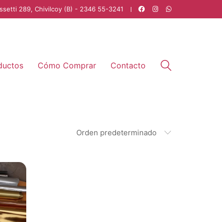
ssetti 289, Chivilcoy (B) - 2346 55-3241
ductos
Cómo Comprar
Contacto
Orden predeterminado