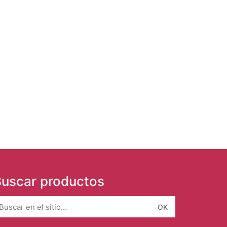
uscar productos
earch
r: