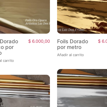
s Dorado
Foils Dorado
$
6.000,00
$
6.
o por
por metro
o
Añadir al carrito
l carrito